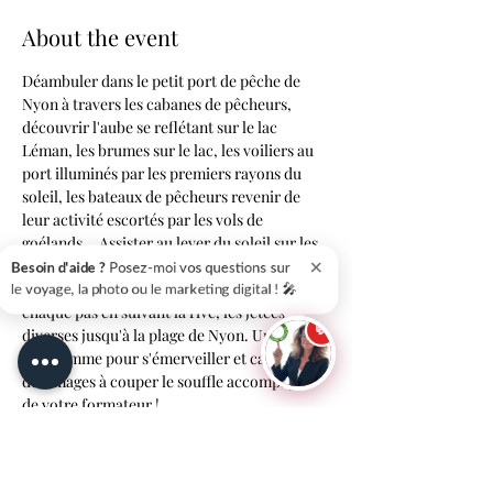
About the event
Déambuler dans le petit port de pêche de 
Nyon à travers les cabanes de pêcheurs, 
découvrir l'aube se reflétant sur le lac 
Léman, les brumes sur le lac, les voiliers au 
port illuminés par les premiers rayons du 
soleil, les bateaux de pêcheurs revenir de 
leur activité escortés par les vols de 
goélands... Assister au lever du soleil sur les 
×
montagnes de l'autre côté du lac, 
Besoin d'aide ?
Posez-moi vos questions sur
immortaliser les couleurs flamboyantes à 
le voyage, la photo ou le marketing digital ! 🎤
chaque pas en suivant la rive, les jetées 
💬
diverses jusqu'à la plage de Nyon. Un joli 
programme pour s'émerveiller et capturer 
des images à couper le souffle accompagné 
de votre formateur !