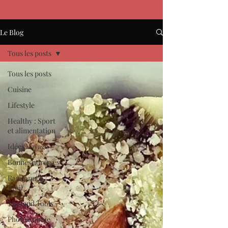
Le Blog
Tous les posts
Tous les posts
Cuisine
Lifestyle
Healthy : Sport
et alimentation
Idées Voyage
Bonnes adresses
Randonnée /
Trail
Tips and Tools
Photographie