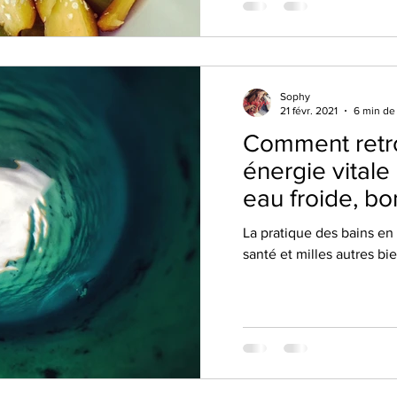
petit déjeuner et faire gr
prête à vous en dévoiler 
teasing pour d
Sophy
21 févr. 2021
6 min de
Comment retr
énergie vitale
eau froide, bo
et le moral !
La pratique des bains en
santé et milles autres bie