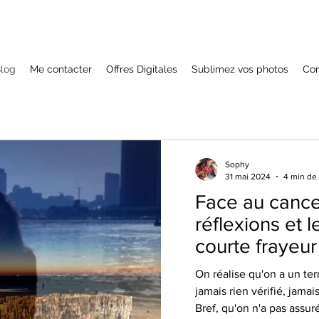
Blog
Me contacter
Offres Digitales
Sublimez vos photos
Con
Sophy
31 mai 2024
4 min de 
Face au cance
réflexions et 
courte frayeur
On réalise qu'on a un terr
jamais rien vérifié, jama
Bref, qu'on n'a pas assuré