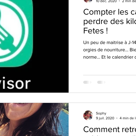
10 déc. 2020
2 min de
Compter les c
perdre des kil
Fetes !
Un peu de maitrise à J-14 
orgies de nourriture… Bi
norme… Et le calendrier d
Sophy
9 juil. 2020
4 min de 
Comment retro