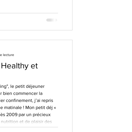
e lecture
 Healthy et
ing", le petit déjeuner
ur bien commencer la
er confinement, j’ai repris
e matinale ! Mon petit déj «
 dès 2009 par un précieux
 nutrition et de plaisir des
es nombreux bienfaits de ce