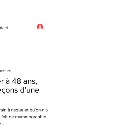
Se connecter
tact
lecture
r à 48 ans,
leçons d'une
ain à risque et qu'on n'a
is fait de mammographie...
...