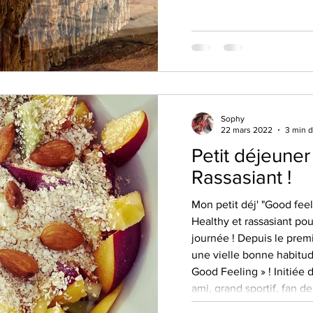
Sophy
22 mars 2022
3 min d
Petit déjeuner
Rassasiant !
Mon petit déj' "Good feel
Healthy et rassasiant po
journée ! Depuis le premi
une vielle bonne habitud
Good Feeling » ! Initiée
ami, grand sportif, fan de
sens, j’ai pu découvrir l