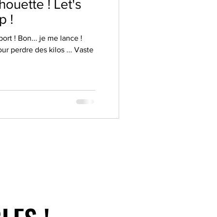
houette ! Let's
p !
ort ! Bon... je me lance !
our perdre des kilos ... Vaste